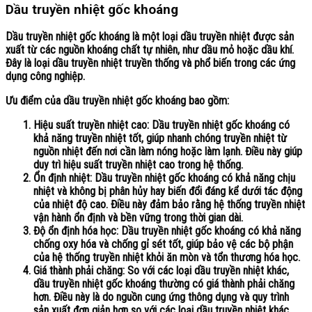
Dầu truyền nhiệt gốc khoáng
Dầu truyền nhiệt
gốc khoáng là một loại dầu truyền nhiệt được sản
xuất từ các nguồn khoáng chất tự nhiên, như dầu mỏ hoặc dầu khí.
Đây là loại dầu truyền nhiệt truyền thống và phổ biến trong các ứng
dụng công nghiệp.
Ưu điểm của dầu truyền nhiệt gốc khoáng bao gồm:
Hiệu suất truyền nhiệt cao: Dầu truyền nhiệt gốc khoáng có
khả năng truyền nhiệt tốt, giúp nhanh chóng truyền nhiệt từ
nguồn nhiệt đến nơi cần làm nóng hoặc làm lạnh. Điều này giúp
duy trì hiệu suất truyền nhiệt cao trong hệ thống.
Ổn định nhiệt: Dầu truyền nhiệt gốc khoáng có khả năng chịu
nhiệt và không bị phân hủy hay biến đổi đáng kể dưới tác động
của nhiệt độ cao. Điều này đảm bảo rằng hệ thống truyền nhiệt
vận hành ổn định và bền vững trong thời gian dài.
Độ ổn định hóa học: Dầu truyền nhiệt gốc khoáng có khả năng
chống oxy hóa và chống gỉ sét tốt, giúp bảo vệ các bộ phận
của hệ thống truyền nhiệt khỏi ăn mòn và tổn thương hóa học.
Giá thành phải chăng: So với các loại dầu truyền nhiệt khác,
dầu truyền nhiệt gốc khoáng thường có giá thành phải chăng
hơn. Điều này là do nguồn cung ứng thông dụng và quy trình
sản xuất đơn giản hơn so với các loại dầu truyền nhiệt khác.