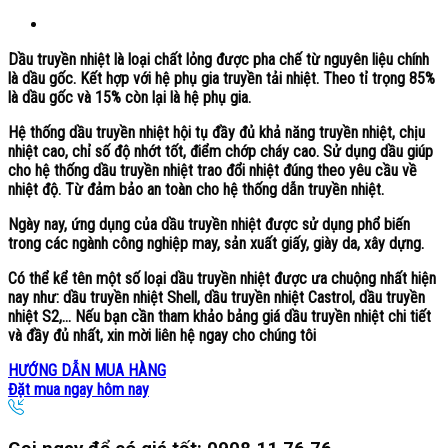
Dầu truyền nhiệt
là loại chất lỏng được pha chế từ nguyên liệu chính
là dầu gốc. Kết hợp với hệ phụ gia truyền tải nhiệt. Theo tỉ trọng 85%
là dầu gốc và 15% còn lại là hệ phụ gia.
Hệ thống dầu truyền nhiệt hội tụ đầy đủ khả năng truyền nhiệt, chịu
nhiệt cao, chỉ số độ nhớt tốt, điểm chớp cháy cao. Sử dụng dầu giúp
cho
hệ thống dầu truyền nhiệt
trao đổi nhiệt đúng theo yêu cầu về
nhiệt độ. Từ đảm bảo an toàn cho hệ thống dẫn truyền nhiệt.
Ngày nay,
ứng dụng của dầu truyền nhiệt
được sử dụng phổ biến
trong các ngành công nghiệp may, sản xuất giấy, giày da, xây dựng.
Có thể kể tên một số loại dầu truyền nhiệt được ưa chuộng nhất hiện
nay như:
dầu truyền nhiệt Shell, dầu truyền nhiệt Castrol, dầu truyền
nhiệt S2,…
Nếu bạn cần tham khảo bảng
giá dầu truyền nhiệt
chi tiết
và đầy đủ nhất, xin mời liên hệ ngay cho chúng tôi
HƯỚNG DẪN MUA HÀNG
Đặt mua ngay hôm nay