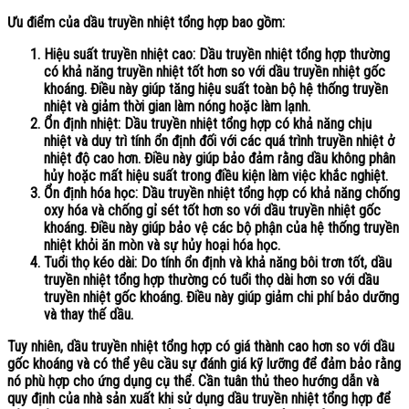
Ưu điểm của dầu truyền nhiệt tổng hợp bao gồm:
Hiệu suất truyền nhiệt cao: Dầu truyền nhiệt tổng hợp thường
có khả năng truyền nhiệt tốt hơn so với dầu truyền nhiệt gốc
khoáng. Điều này giúp tăng hiệu suất toàn bộ hệ thống truyền
nhiệt và giảm thời gian làm nóng hoặc làm lạnh.
Ổn định nhiệt:
Dầu truyền nhiệt
tổng hợp có khả năng chịu
nhiệt và duy trì tính ổn định đối với các quá trình truyền nhiệt ở
nhiệt độ cao hơn. Điều này giúp bảo đảm rằng dầu không phân
hủy hoặc mất hiệu suất trong điều kiện làm việc khắc nghiệt.
Ổn định hóa học: Dầu truyền nhiệt tổng hợp có khả năng chống
oxy hóa và chống gỉ sét tốt hơn so với dầu truyền nhiệt gốc
khoáng. Điều này giúp bảo vệ các bộ phận của hệ thống truyền
nhiệt khỏi ăn mòn và sự hủy hoại hóa học.
Tuổi thọ kéo dài: Do tính ổn định và khả năng bôi trơn tốt, dầu
truyền nhiệt tổng hợp thường có tuổi thọ dài hơn so với dầu
truyền nhiệt gốc khoáng. Điều này giúp giảm chi phí bảo dưỡng
và thay thế dầu.
Tuy nhiên,
dầu truyền nhiệt
tổng hợp có giá thành cao hơn so với dầu
gốc khoáng và có thể yêu cầu sự đánh giá kỹ lưỡng để đảm bảo rằng
nó phù hợp cho ứng dụng cụ thể. Cần tuân thủ theo hướng dẫn và
quy định của nhà sản xuất khi sử dụng dầu truyền nhiệt tổng hợp để