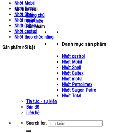
Nhớt Mobil
Nhớt Total
MENU
MENU
Nhớt Shell
Trang chủ
Nhớt motul
Giới thiệu
Nhớt Caltex
Sản phẩm
Nhớt castrol
Nhớt theo chức năng
Danh mục sản phẩm
Sản phẩm nổi bật
Nhớt castrol
Nhớt Mobil
Nhớt Shell
Nhớt Caltex
Nhớt motul
Nhớt Petrolimex
Nhớt Saigon Petro
Nhớt Total
Tin tức - sự kiện
Bản đồ
Liên hệ
Search for: