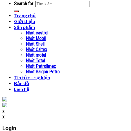
Search for:
Trang chủ
Giới thiệu
Sản phẩm
Nhớt castrol
Nhớt Mobil
Nhớt Shell
Nhớt Caltex
Nhớt motul
Nhớt Total
Nhớt Petrolimex
Nhớt Saigon Petro
Tin tức – sự kiện
Bản đồ
Liên hệ
x
x
Login