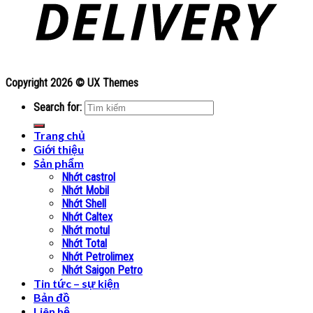
Copyright 2026 ©
UX Themes
Search for:
Trang chủ
Giới thiệu
Sản phẩm
Nhớt castrol
Nhớt Mobil
Nhớt Shell
Nhớt Caltex
Nhớt motul
Nhớt Total
Nhớt Petrolimex
Nhớt Saigon Petro
Tin tức – sự kiện
Bản đồ
Liên hệ