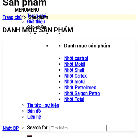
Sản phẩm
MENU
MENU
Trang chủ
Trang chủ
>
Sản phẩm
Giới thiệu
Sản phẩm
DANH MỤC SẢN PHẨM
Danh mục sản phẩm
Nhớt castrol
Nhớt Mobil
Nhớt Shell
Nhớt Caltex
Nhớt motul
Nhớt Petrolimex
Nhớt Saigon Petro
Nhớt Total
Tin tức - sự kiện
Bản đồ
Liên hệ
Search for:
Nhớt BP