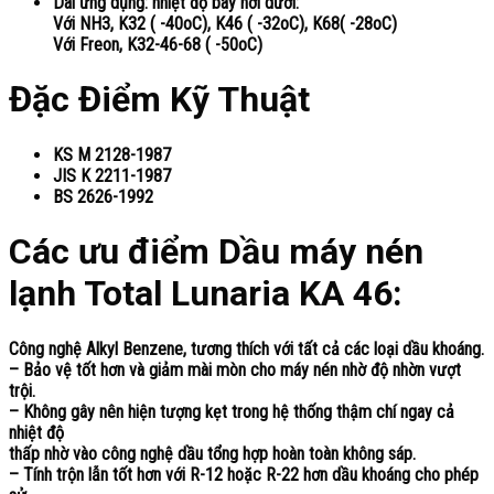
Dãi ứng dụng: nhiệt độ bay hơi dưới:
Với NH3, K32 ( -40oC), K46 ( -32oC), K68( -28oC)
Với Freon, K32-46-68 ( -50oC)
Đặc Điểm Kỹ Thuật
KS M 2128-1987
JIS K 2211-1987
BS 2626-1992
Các ưu điểm Dầu máy nén
lạnh Total Lunaria KA 46:
Công nghệ Alkyl Benzene, tương thích với tất cả các loại dầu khoáng.
– Bảo vệ tốt hơn và giảm mài mòn cho máy nén nhờ độ nhờn vượt
trội.
– Không gây nên hiện tượng kẹt trong hệ thống thậm chí ngay cả
nhiệt độ
thấp nhờ vào công nghệ dầu tổng hợp hoàn toàn không sáp.
– Tính trộn lẫn tốt hơn với R-12 hoặc R-22 hơn dầu khoáng cho phép