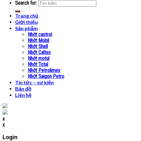
Search for:
Trang chủ
Giới thiệu
Sản phẩm
Nhớt castrol
Nhớt Mobil
Nhớt Shell
Nhớt Caltex
Nhớt motul
Nhớt Total
Nhớt Petrolimex
Nhớt Saigon Petro
Tin tức – sự kiện
Bản đồ
Liên hệ
x
x
Login