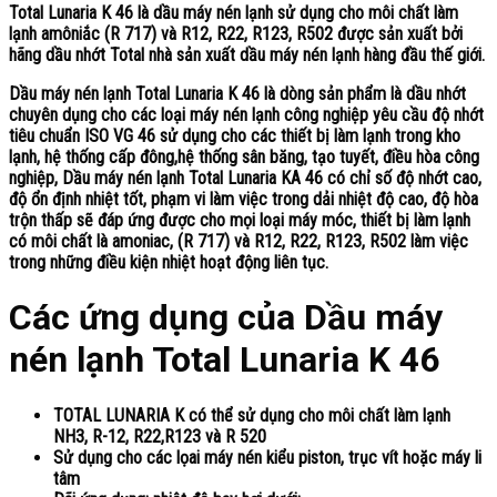
Total Lunaria K 46
là dầu máy nén lạnh sử dụng cho môi chất làm
lạnh amôniắc (R 717) và R12, R22, R123, R502 được sản xuất bởi
hãng dầu nhớt Total nhà sản xuất dầu máy nén lạnh hàng đầu thế giới.
Dầu máy nén lạnh Total Lunaria K 46
là dòng sản phẩm là dầu nhớt
chuyên dụng cho các loại máy nén lạnh công nghiệp yêu cầu độ nhớt
tiêu chuẩn ISO VG 46 sử dụng cho các thiết bị làm lạnh trong kho
lạnh, hệ thống cấp đông,hệ thống sân băng, tạo tuyết, điều hòa công
nghiệp, Dầu máy nén lạnh Total Lunaria KA 46 có chỉ số độ nhớt cao,
độ ổn định nhiệt tốt, phạm vi làm việc trong dải nhiệt độ cao, độ hòa
trộn thấp sẽ đáp ứng được cho mọi loại máy móc, thiết bị làm lạnh
có môi chất là amoniac, (R 717) và R12, R22, R123, R502 làm việc
trong những điều kiện nhiệt hoạt động liên tục.
Các ứng dụng của Dầu máy
nén lạnh Total Lunaria K 46
TOTAL LUNARIA K có thể sử dụng cho môi chất làm lạnh
NH3, R-12, R22,R123 và R 520
Sử dụng cho các lọai máy nén kiểu piston, trục vít hoặc máy li
tâm