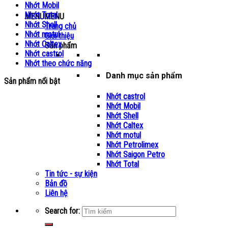
Nhớt Mobil
Nhớt Total
MENU
MENU
Nhớt Shell
Trang chủ
Nhớt motul
Giới thiệu
Nhớt Caltex
Sản phẩm
Nhớt castrol
Nhớt theo chức năng
Danh mục sản phẩm
Sản phẩm nổi bật
Nhớt castrol
Nhớt Mobil
Nhớt Shell
Nhớt Caltex
Nhớt motul
Nhớt Petrolimex
Nhớt Saigon Petro
Nhớt Total
Tin tức - sự kiện
Bản đồ
Liên hệ
Search for: