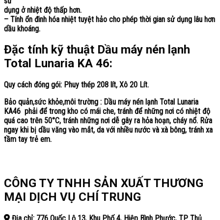
sử
dụng ở nhiệt độ thấp hơn.
– Tính ổn đinh hóa nhiệt tuyệt hảo cho phép thời gian sử dụng lâu hơn
dầu khoáng.
Đặc tính kỹ thuật Dầu máy nén lạnh
Total Lunaria KA 46:
Quy cách đóng gói
: Phuy thép 208 lít, Xô 20 Lít.
Bảo quản,sức khỏe,môi trường
: Dầu máy nén lạnh Total Lunaria
KA46 phải để trong kho có mái che, tránh để những nơi có nhiệt độ
quá cao trên 50°C, tránh những nơi dễ gây ra hỏa hoạn, cháy nổ. Rửa
ngay khi bị dầu văng vào mắt, da với nhiều nước và xà bông, tránh xa
tầm tay trẻ em.
CÔNG TY TNHH SẢN XUẤT THƯƠNG
MẠI DỊCH VỤ CHÍ TRUNG
Địa chỉ: 776 Quốc Lộ 13, Khu Phố 4, Hiệp Bình Phước, TP. Thủ