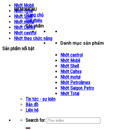
Nhớt Mobil
MENU
MENU
Nhớt Total
Trang chủ
Nhớt Shell
Giới thiệu
Nhớt motul
Sản phẩm
Nhớt Caltex
Nhớt castrol
Nhớt theo chức năng
Danh mục sản phẩm
Sản phẩm nổi bật
Nhớt castrol
Nhớt Mobil
Nhớt Shell
Nhớt Caltex
Nhớt motul
Nhớt Petrolimex
Nhớt Saigon Petro
Nhớt Total
Tin tức - sự kiện
Bản đồ
Liên hệ
Search for: