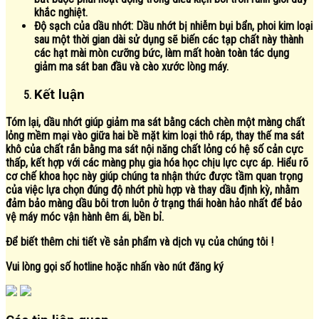
khắc nghiệt.
Độ sạch của dầu nhớt:
Dầu nhớt bị nhiễm bụi bẩn, phoi kim loại
sau một thời gian dài sử dụng sẽ biến các tạp chất này thành
các hạt mài mòn cưỡng bức, làm mất hoàn toàn tác dụng
giảm ma sát ban đầu và cào xước lòng máy.
Kết luận
Tóm lại, dầu nhớt giúp giảm ma sát bằng cách chèn một màng chất
lỏng mềm mại vào giữa hai bề mặt kim loại thô ráp, thay thế ma sát
khô của chất rắn bằng ma sát nội năng chất lỏng có hệ số cản cực
thấp, kết hợp với các màng phụ gia hóa học chịu lực cực áp. Hiểu rõ
cơ chế khoa học này giúp chúng ta nhận thức được tầm quan trọng
của việc lựa chọn đúng độ nhớt phù hợp và thay dầu định kỳ, nhằm
đảm bảo màng dầu bôi trơn luôn ở trạng thái hoàn hảo nhất để bảo
vệ máy móc vận hành êm ái, bền bỉ.
Để biết thêm chi tiết về sản phẩm và dịch vụ của chúng tôi !
Vui lòng gọi số hotline hoặc nhấn vào nút đăng ký