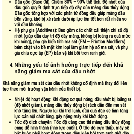
Dầu gốc (Base Oil):
Chiếm 80% – 90% thể tích. Độ nhớt của
dầu gốc quyết định trực tiếp độ dày của màng dầu thủy động.
Dầu gốc tổng hợp với các phân tử đồng đều giúp màng dầu
bền vững, khó bị xé rách dưới áp lực lớn tốt hơn rất nhiều so
với dầu khoáng.
Hệ phụ gia (Additives):
Bao gồm các chất cải thiện chỉ số độ
nhớt (giúp dầu duy trì độ dày màng, không bị loãng ra quá mức
khi nóng), phụ gia biến tính ma sát (FM – Friction Modifiers)
bám chặt vào bề mặt kim loại làm giảm hệ số ma sát, và phụ
gia chịu cực áp (EP) bảo vệ khi bôi trơn ranh giới.
Những yếu tố ảnh hưởng trực tiếp đến khả
năng giảm ma sát của dầu nhớt
Khả năng giảm ma sát của dầu nhớt không cố định mà thay đổi liên
tục theo môi trường vận hành của thiết bị:
Nhiệt độ hoạt động:
Khi động cơ quá nóng, dầu nhớt bị loãng ra
(độ nhớt giảm), màng dầu thủy động bị rách dẫn đến ma sát
khô tăng lên. Ngược lại khi trời lạnh, dầu quá đặc sẽ làm tăng
lực cản nội chất lỏng, gây nặng máy khi khởi động.
Tốc độ dịch chuyển:
Tốc độ càng cao thì màng dầu thủy động
càng dễ hình thành (nhờ lực cuốn). Ở tốc độ cực thấp, máy sẽ
bắt buộc phải hoạt động trong điều kiện bôi trơn ranh giới đầy