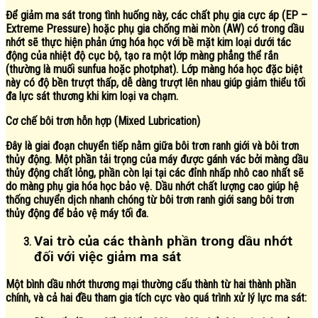
Để giảm ma sát trong tình huống này, các chất phụ gia cực áp (EP –
Extreme Pressure) hoặc phụ gia chống mài mòn (AW) có trong dầu
nhớt sẽ thực hiện phản ứng hóa học với bề mặt kim loại dưới tác
động của nhiệt độ cục bộ, tạo ra một lớp màng phẳng thể rắn
(thường là muối sunfua hoặc photphat). Lớp màng hóa học đặc biệt
này có độ bền trượt thấp, dễ dàng trượt lên nhau giúp giảm thiểu tối
đa lực sát thương khi kim loại va chạm.
Cơ chế bôi trơn hỗn hợp (Mixed Lubrication)
Đây là giai đoạn chuyển tiếp nằm giữa bôi trơn ranh giới và bôi trơn
thủy động. Một phần tải trọng của máy được gánh vác bởi màng dầu
thủy động chất lỏng, phần còn lại tại các đỉnh nhấp nhô cao nhất sẽ
do màng phụ gia hóa học bảo vệ. Dầu nhớt chất lượng cao giúp hệ
thống chuyển dịch nhanh chóng từ bôi trơn ranh giới sang bôi trơn
thủy động để bảo vệ máy tối đa.
Vai trò của các thành phần trong dầu nhớt
đối với việc giảm ma sát
Một bình dầu nhớt thương mại thường cấu thành từ hai thành phần
chính, và cả hai đều tham gia tích cực vào quá trình xử lý lực ma sát: