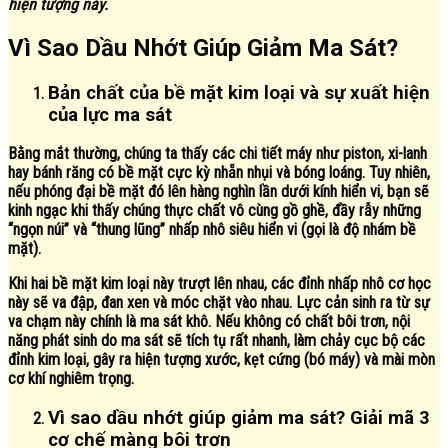
hiện tượng này.
Vì Sao Dầu Nhớt Giúp Giảm Ma Sát?
Bản chất của bề mặt kim loại và sự xuất hiện
của lực ma sát
Bằng mắt thường, chúng ta thấy các chi tiết máy như piston, xi-lanh
hay bánh răng có bề mặt cực kỳ nhẵn nhụi và bóng loáng. Tuy nhiên,
nếu phóng đại bề mặt đó lên hàng nghìn lần dưới kính hiển vi, bạn sẽ
kinh ngạc khi thấy chúng thực chất vô cùng gồ ghề, đầy rẫy những
“ngọn núi” và “thung lũng” nhấp nhô siêu hiển vi (gọi là độ nhám bề
mặt).
Khi hai bề mặt kim loại này trượt lên nhau, các đỉnh nhấp nhô cơ học
này sẽ va đập, đan xen và móc chặt vào nhau. Lực cản sinh ra từ sự
va chạm này chính là
ma sát khô
. Nếu không có chất bôi trơn, nội
năng phát sinh do ma sát sẽ tích tụ rất nhanh, làm chảy cục bộ các
đỉnh kim loại, gây ra hiện tượng xước, kẹt cứng (bó máy) và mài mòn
cơ khí nghiêm trọng.
Vì sao dầu nhớt giúp giảm ma sát? Giải mã 3
cơ chế màng bôi trơn