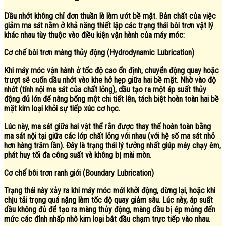
Dầu nhớt không chỉ đơn thuần là làm ướt bề mặt. Bản chất của việc
giảm ma sát nằm ở khả năng thiết lập các trạng thái bôi trơn vật lý
khác nhau tùy thuộc vào điều kiện vận hành của máy móc:
Cơ chế bôi trơn màng thủy động (Hydrodynamic Lubrication)
Khi máy móc vận hành ở tốc độ cao ổn định, chuyển động quay hoặc
trượt sẽ cuốn dầu nhớt vào khe hở hẹp giữa hai bề mặt. Nhờ vào độ
nhớt (tính nội ma sát của chất lỏng), dầu tạo ra một áp suất thủy
động đủ lớn để nâng bổng một chi tiết lên, tách biệt hoàn toàn hai bề
mặt kim loại khỏi sự tiếp xúc cơ học.
Lúc này, ma sát giữa hai vật thể rắn được thay thế hoàn toàn bằng
ma sát nội tại giữa các lớp chất lỏng với nhau (với hệ số ma sát nhỏ
hơn hàng trăm lần). Đây là trạng thái lý tưởng nhất giúp máy chạy êm,
phát huy tối đa công suất và không bị mài mòn.
Cơ chế bôi trơn ranh giới (Boundary Lubrication)
Trạng thái này xảy ra khi máy móc mới khởi động, dừng lại, hoặc khi
chịu tải trọng quá nặng làm tốc độ quay giảm sâu. Lúc này, áp suất
dầu không đủ để tạo ra màng thủy động, màng dầu bị ép mỏng đến
mức các đỉnh nhấp nhô kim loại bắt đầu chạm trực tiếp vào nhau.