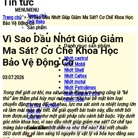
Tin tức
MENU
MENU
Trang chủ
Trang chủ
>
Vì Sao Dầu Nhớt Giúp Giảm Ma Sát? Cơ Chế Khoa Học
Giới thiệu
Bảo Vệ Động Cơ
Sản phẩm
Vì Sao Dầu Nhớt Giúp Giảm
Danh mục sản phẩm
Ma Sát? Cơ Chế Khoa Học
Nhớt castrol
Bảo Vệ Động Cơ
Nhớt Mobil
Nhớt Shell
Nhớt Caltex
03.07.2026
Nhớt motul
Nhớt Petrolimex
Trong thế giới cơ khí, ma sát vừa là động lực nhưng cũng là “kẻ
Nhớt Saigon Petro
thù” âm thầm phá hủy mọi máy móc. Khi hai bề mặt kim loại
Nhớt Total
chuyển động tương đối với nhau, lực ma sát sinh ra nhiệt lượng lớn
Tin tức - sự kiện
và làm mài mòn chi tiết. Để giải quyết bài toán này, dầu nhớt bôi
Bản đồ
trơn được sử dụng như một giải pháp cứu cánh bắt buộc. Vậy dưới
Liên hệ
góc nhìn khoa học, vì sao dầu nhớt giúp giảm ma sát? Cơ chế tạo
Search for:
màng bảo vệ của dầu nhớt diễn ra như thế nào? Bài viết chuẩn
SEO dưới đây sẽ làm sáng tỏ nguyên lý vật lý và hóa học đằng sau