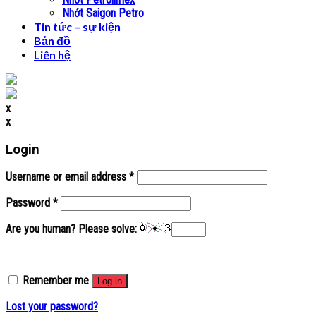
Nhớt Saigon Petro
Tin tức – sự kiện
Bản đồ
Liên hệ
x
x
Login
Username or email address
*
Password
*
Are you human? Please solve:
Remember me
Log in
Lost your password?