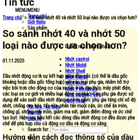
Tin tức
MENU
MENU
Trang chủ
Trang chủ
>
So sánh nhớt 40 và nhớt 50 loại nào được ưa chọn hơn?
Giới thiệu
Sản phẩm
So sánh nhớt 40 và nhớt 50
loại nào được ưa chọn hơn?
Danh mục sản phẩm
Nhớt castrol
01.11.2025
Nhớt Mobil
Nhớt Shell
Dầu nhớt động cơ
là sự kết hợp giữa dầu gốc (có thể là dầu gốc
Nhớt Caltex
khoáng hoặc dầu gốc tổng hợp) với các loại phụ gia, nhằm hỗ trợ
Nhớt motul
việc bôi trơn cho động cơ của xe tải, ô tô, tàu thủy, máy phát điện,
Nhớt Petrolimex
các loại xe cơ giới và nhiều loại động cơ khác. Các phụ gia được sử
Nhớt Saigon Petro
dụng để sản xuất dầu nhớt động cơ bao gồm: phụ gia tăng chỉ số độ
Nhớt Total
nhớt, chống oxy hóa, tẩy rửa, phân tán muội cặn, ức chế ăn mòn,
Tin tức - sự kiện
chống gỉ, chống mài mòn, giảm ma sát, giảm điểm đông và ức chế
Bản đồ
tạo bọt. Hiện nay, hầu hết các dòng dầu nhớt động cơ đều được pha
Liên hệ
chế để phù hợp cho cả động cơ dầu và động cơ xăng.
Search for:
Hướng dẫn cách đọc thông số của dầu