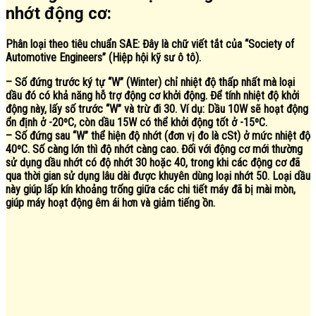
nhớt động cơ:
Phân loại theo tiêu chuẩn SAE: Đây là chữ viết tắt của “Society of
Automotive Engineers” (Hiệp hội kỹ sư ô tô).
– Số đứng trước ký tự “W” (Winter) chỉ nhiệt độ thấp nhất mà loại
dầu đó có khả năng hỗ trợ động cơ khởi động. Để tính nhiệt độ khởi
động này, lấy số trước “W” và trừ đi 30. Ví dụ: Dầu 10W sẽ hoạt động
ổn định ở -20ºC, còn dầu 15W có thể khởi động tốt ở -15ºC.
– Số đứng sau “W” thể hiện độ nhớt (đơn vị đo là cSt) ở mức nhiệt độ
40ºC. Số càng lớn thì độ nhớt càng cao. Đối với động cơ mới thường
sử dụng dầu nhớt có độ nhớt 30 hoặc 40, trong khi các động cơ đã
qua thời gian sử dụng lâu dài được khuyên dùng loại nhớt 50. Loại dầu
này giúp lấp kín khoảng trống giữa các chi tiết máy đã bị mài mòn,
giúp máy hoạt động êm ái hơn và giảm tiếng ồn.