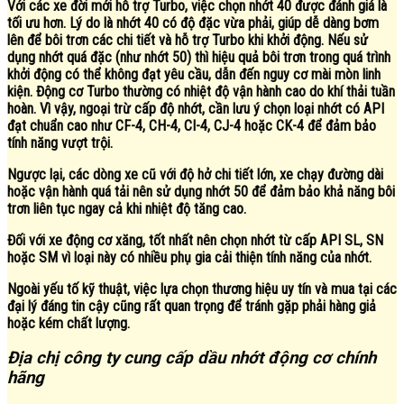
Với các xe đời mới hỗ trợ Turbo, việc chọn nhớt 40 được đánh giá là
tối ưu hơn. Lý do là nhớt 40 có độ đặc vừa phải, giúp dễ dàng bơm
lên để bôi trơn các chi tiết và hỗ trợ Turbo khi khởi động. Nếu sử
dụng nhớt quá đặc (như nhớt 50) thì hiệu quả bôi trơn trong quá trình
khởi động có thể không đạt yêu cầu, dẫn đến nguy cơ mài mòn linh
kiện. Động cơ Turbo thường có nhiệt độ vận hành cao do khí thải tuần
hoàn. Vì vậy, ngoại trừ cấp độ nhớt, cần lưu ý chọn loại nhớt có API
đạt chuẩn cao như CF-4, CH-4, CI-4, CJ-4 hoặc CK-4 để đảm bảo
tính năng vượt trội.
Ngược lại, các dòng xe cũ với độ hở chi tiết lớn, xe chạy đường dài
hoặc vận hành quá tải nên sử dụng nhớt 50 để đảm bảo khả năng bôi
trơn liên tục ngay cả khi nhiệt độ tăng cao.
Đối với xe động cơ xăng, tốt nhất nên chọn nhớt từ cấp API SL, SN
hoặc SM vì loại này có nhiều phụ gia cải thiện tính năng của nhớt.
Ngoài yếu tố kỹ thuật, việc lựa chọn thương hiệu uy tín và mua tại các
đại lý đáng tin cậy cũng rất quan trọng để tránh gặp phải hàng giả
hoặc kém chất lượng.
Địa chị công ty cung cấp dầu nhớt động cơ chính
hãng