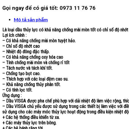
Gọi ngay để có giá tốt:
0973 11 76 76
Mô tả sản phẩm
Là loại dầu thủy lực có khả năng chống mài mòn tốt có chỉ số độ nhớ
Lợi ích chính :
– Có khả năng chống mài mòn tuyệt hảo.
– Chỉ số độ nhớt cao
– Nhiệt độ đông đặc thấp.
– Có khả năng chống oxy hóa cao
– Tính chống mài mòn và chống rỉ tốt
– Tách nước và tách khí tốt.
– Chống tạo bọt cao.
– Thích hợp với các loại đệm cao su.
– Khả năng chống thủy phân tốt.
– Có tính lọc tốt.
Ứng dụng :
– Dầu VISGA được pha chế phù hợp với dải nhiệt độ làm việc rộng, thíc
– Dầu VISGA chủ yếu được sử dụng trong các thiết bị làm việc với điều
sử dụng cho các máy móc thủy lực hoạt động trong điều kiện nhiệt độ
+ Các hệ thống điều khiển từ xa.
+ Các máy thủy lực trên bông.
+ Các hệ bánh răng tời…