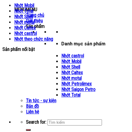
Nhớt Mobil
MENU
MENU
Nhớt Total
Trang chủ
Nhớt Shell
Giới thiệu
Nhớt motul
Sản phẩm
Nhớt Caltex
Nhớt castrol
Nhớt theo chức năng
Danh mục sản phẩm
Sản phẩm nổi bật
Nhớt castrol
Nhớt Mobil
Nhớt Shell
Nhớt Caltex
Nhớt motul
Nhớt Petrolimex
Nhớt Saigon Petro
Nhớt Total
Tin tức - sự kiện
Bản đồ
Liên hệ
Search for: