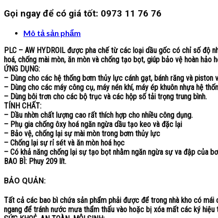
Gọi ngay để có giá tốt:
0973 11 76 76
Mô tả sản phẩm
PLC – AW HYDROIL được pha chế từ các loại dầu gốc có chỉ số độ nh
hoá, chống mài mòn, ăn mòn và chống tạo bọt, giúp bảo vệ hoàn hảo hệ
ỨNG DỤNG:
– Dùng cho các hệ thống bơm thủy lực cánh gạt, bánh răng và piston vớ
– Dùng cho các máy công cụ, máy nén khí, máy ép khuôn nhựa hệ thốn
– Dùng bôi trơn cho các bộ trục và các hộp số tải trọng trung bình.
TÍNH CHẤT:
– Dầu nhờn chất lượng cao rất thích hợp cho nhiều công dụng.
– Phụ gia chống ôxy hoá ngăn ngừa dầu tạo keo và đặc lại
– Bảo vệ, chống lại sự mài mòn trong bơm thủy lực
– Chống lại sự rỉ sét và ăn mòn hoá học
– Có khả năng chống lại sự tạo bọt nhằm ngăn ngừa sự va đập của b
BAO BÌ: Phuy 209 lít.
BẢO QUẢN:
Tất cả các bao bì chứa sản phẩm phải được để trong nhà kho có mái c
ngang để tránh nước mưa thẩm thấu vào hoặc bị xóa mất các ký hiệu t