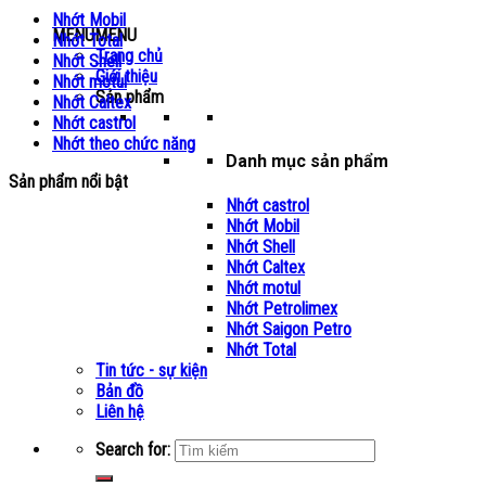
Nhớt Mobil
MENU
MENU
Nhớt Total
Trang chủ
Nhớt Shell
Giới thiệu
Nhớt motul
Sản phẩm
Nhớt Caltex
Nhớt castrol
Nhớt theo chức năng
Danh mục sản phẩm
Sản phẩm nổi bật
Nhớt castrol
Nhớt Mobil
Nhớt Shell
Nhớt Caltex
Nhớt motul
Nhớt Petrolimex
Nhớt Saigon Petro
Nhớt Total
Tin tức - sự kiện
Bản đồ
Liên hệ
Search for: