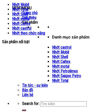
Nhớt Mobil
MENU
MENU
Nhớt Total
Trang chủ
Nhớt Shell
Giới thiệu
Nhớt motul
Sản phẩm
Nhớt Caltex
Nhớt castrol
Nhớt theo chức năng
Danh mục sản phẩm
Sản phẩm nổi bật
Nhớt castrol
Nhớt Mobil
Nhớt Shell
Nhớt Caltex
Nhớt motul
Nhớt Petrolimex
Nhớt Saigon Petro
Nhớt Total
Tin tức - sự kiện
Bản đồ
Liên hệ
Search for: