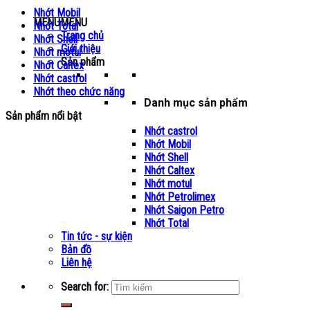
Nhớt Mobil
MENU
MENU
Nhớt Total
Trang chủ
Nhớt Shell
Giới thiệu
Nhớt motul
Sản phẩm
Nhớt Caltex
Nhớt castrol
Nhớt theo chức năng
Danh mục sản phẩm
Sản phẩm nổi bật
Nhớt castrol
Nhớt Mobil
Nhớt Shell
Nhớt Caltex
Nhớt motul
Nhớt Petrolimex
Nhớt Saigon Petro
Nhớt Total
Tin tức - sự kiện
Bản đồ
Liên hệ
Search for: