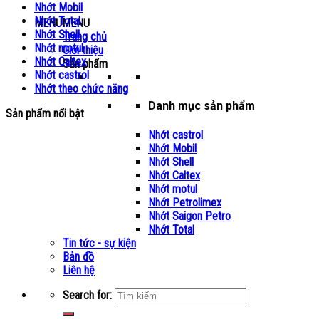
Nhớt Mobil
Nhớt Total
MENU
MENU
Nhớt Shell
Trang chủ
Nhớt motul
Giới thiệu
Nhớt Caltex
Sản phẩm
Nhớt castrol
Nhớt theo chức năng
Danh mục sản phẩm
Sản phẩm nổi bật
Nhớt castrol
Nhớt Mobil
Nhớt Shell
Nhớt Caltex
Nhớt motul
Nhớt Petrolimex
Nhớt Saigon Petro
Nhớt Total
Tin tức - sự kiện
Bản đồ
Liên hệ
Search for: