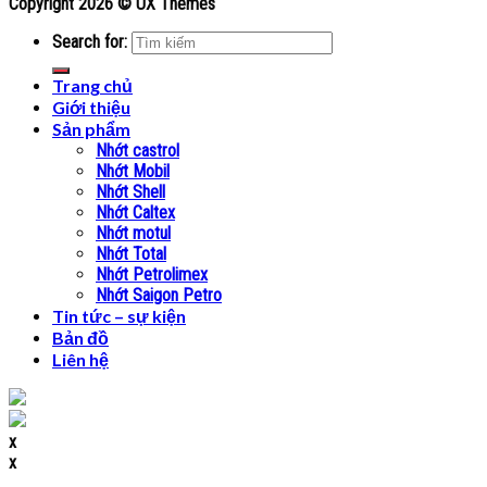
Copyright 2026 ©
UX Themes
Search for:
Trang chủ
Giới thiệu
Sản phẩm
Nhớt castrol
Nhớt Mobil
Nhớt Shell
Nhớt Caltex
Nhớt motul
Nhớt Total
Nhớt Petrolimex
Nhớt Saigon Petro
Tin tức – sự kiện
Bản đồ
Liên hệ
x
x