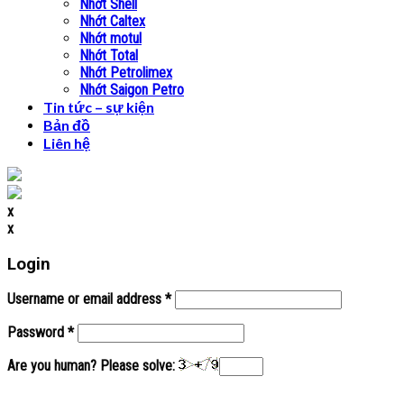
Nhớt Shell
Nhớt Caltex
Nhớt motul
Nhớt Total
Nhớt Petrolimex
Nhớt Saigon Petro
Tin tức – sự kiện
Bản đồ
Liên hệ
x
x
Login
Username or email address
*
Password
*
Are you human? Please solve: