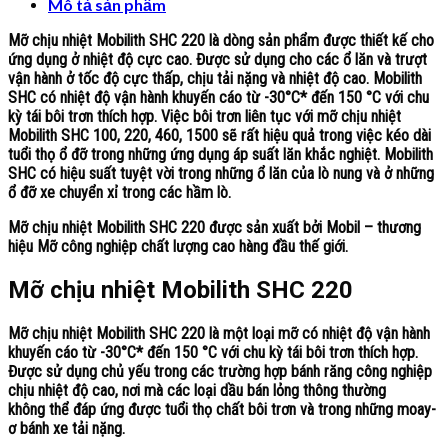
Mô tả sản phẩm
Mỡ chịu nhiệt
Mobilith SHC 220
là dòng sản phẩm được thiết kế cho
ứng dụng ở nhiệt độ cực cao. Được sử dụng cho các ổ lăn và trượt
vận hành ở tốc độ cực thấp, chịu tải nặng và nhiệt độ cao. Mobilith
SHC có nhiệt độ vận hành khuyến cáo từ -30°C* đến 150 °C với chu
kỳ tái bôi trơn thích hợp. Việc bôi trơn liên tục với mỡ chịu nhiệt
Mobilith SHC 100, 220, 460, 1500 sẽ rất hiệu quả trong việc kéo dài
tuổi thọ ổ đỡ trong những ứng dụng áp suất lăn khắc nghiệt. Mobilith
SHC có hiệu suất tuyệt vời trong những ổ lăn của lò nung và ở những
ổ đỡ xe chuyển xỉ trong các hầm lò.
Mỡ chịu nhiệt Mobilith SHC 220
được sản xuất bởi Mobil – thương
hiệu Mỡ công nghiệp chất lượng cao hàng đầu thế giới.
Mỡ chịu nhiệt Mobilith SHC 220
Mỡ chịu nhiệt Mobilith SHC 220
là một loại mỡ có nhiệt độ vận hành
khuyến cáo từ -30°C* đến 150 °C với chu kỳ tái bôi trơn thích hợp.
Được sử dụng chủ yếu trong các trường hợp bánh răng công nghiệp
chịu nhiệt độ cao, nơi mà các loại dầu bán lỏng thông thường
không thể đáp ứng được tuổi thọ chất bôi trơn và trong những moay-
ơ bánh xe tải nặng.