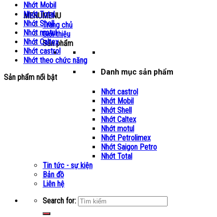
Nhớt Mobil
Nhớt Total
MENU
MENU
Nhớt Shell
Trang chủ
Nhớt motul
Giới thiệu
Nhớt Caltex
Sản phẩm
Nhớt castrol
Nhớt theo chức năng
Danh mục sản phẩm
Sản phẩm nổi bật
Nhớt castrol
Nhớt Mobil
Nhớt Shell
Nhớt Caltex
Nhớt motul
Nhớt Petrolimex
Nhớt Saigon Petro
Nhớt Total
Tin tức - sự kiện
Bản đồ
Liên hệ
Search for: