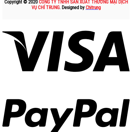
Copyright © 2020
CÔNG TY TNHH SẢN XUẤT THƯƠNG MẠI DỊCH
VỤ CHÍ TRUNG
. Designed by
Chitrung