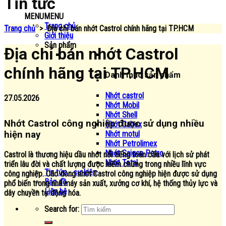
Tin tức
MENU
MENU
Trang chủ
Trang chủ
>
Địa chỉ bán nhớt Castrol chính hãng tại TP.HCM
Giới thiệu
Sản phẩm
Địa chỉ bán nhớt Castrol
chính hãng tại TP.HCM
Danh mục sản phẩm
Nhớt castrol
27.05.2026
Nhớt Mobil
Nhớt Shell
Nhớt Castrol công nghiệp được sử dụng nhiều
Nhớt Caltex
Nhớt motul
hiện nay
Nhớt Petrolimex
Nhớt Saigon Petro
Castrol là thương hiệu dầu nhớt nổi tiếng toàn cầu với lịch sử phát
Nhớt Total
triển lâu đời và chất lượng được kiểm chứng trong nhiều lĩnh vực
Tin tức - sự kiện
công nghiệp. Các dòng nhớt Castrol công nghiệp hiện được sử dụng
Bản đồ
phổ biến trong nhà máy sản xuất, xưởng cơ khí, hệ thống thủy lực và
Liên hệ
dây chuyền tự động hóa.
Search for: