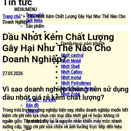
Tin tức
MENU
MENU
Trang chủ
Trang chủ
>
Dầu Nhớt Kém Chất Lượng Gây Hại Như Thế Nào Cho
Giới thiệu
Doanh Nghiệp?
Sản phẩm
Dầu Nhớt Kém Chất Lượng
Danh mục sản phẩm
Gây Hại Như Thế Nào Cho
Nhớt castrol
Doanh Nghiệp?
Nhớt Mobil
Nhớt Shell
Nhớt Caltex
27.05.2026
Nhớt motul
Nhớt Petrolimex
Vì sao doanh nghiệp không nên sử dụng
Nhớt Saigon Petro
Nhớt Total
dầu nhớt giá rẻ kém chất lượng?
Tin tức - sự kiện
Bản đồ
Trong môi trường công nghiệp hiện nay, nhiều doanh nghiệp muốn tiết
Liên hệ
kiệm chi phí nên lựa chọn các loại dầu nhớt giá rẻ hoặc không rõ
Search for:
nguồn gốc. Tuy nhiên, đây lại là nguyên nhân khiến máy móc nhanh
xuống cấp, tăng chi phí sửa chữa và ảnh hưởng trực tiếp đến hiệu